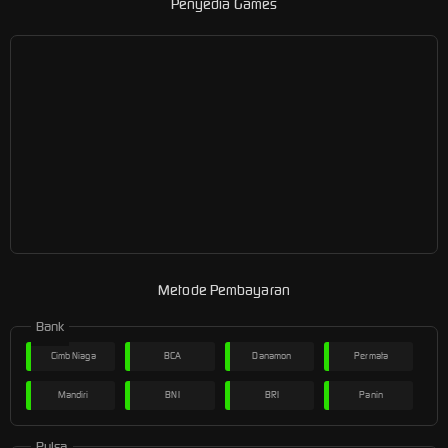
Penyedia Games
Metode Pembayaran
Bank
Cimb Niaga
BCA
Danamon
Permata
Mandiri
BNI
BRI
Panin
Pulsa