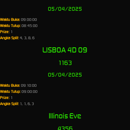
05/04/2025
Waktu Buka:
09:00:00
Waktu Tutup:
08:45:00
Prize:
1
Angka Split:
4, 3, 8, 6
LISBOA 4D 09
1163
05/04/2025
Waktu Buka:
09:10:00
Waktu Tutup:
09:00:00
Prize:
1
Angka Split:
1, 1, 6, 3
Illinois Eve
4356