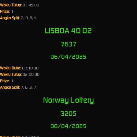
Waktu Tutup:
01:45:00
Prize:
1
Angka Split:
2, 0, 6, 4
LISBOA 4D 02
7637
06/04/2025
Waktu Buka:
02:10:00
Waktu Tutup:
02:00:00
Prize:
1
Angka Split:
7, 6, 3, 7
Norway Lottery
3205
06/04/2025