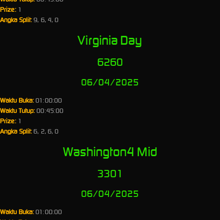
Prize:
1
Angka Split:
9, 6, 4, 0
Virginia Day
6260
06/04/2025
Waktu Buka:
01:00:00
Waktu Tutup:
00:45:00
Prize:
1
Angka Split:
6, 2, 6, 0
Washington4 Mid
3301
06/04/2025
Waktu Buka:
01:00:00