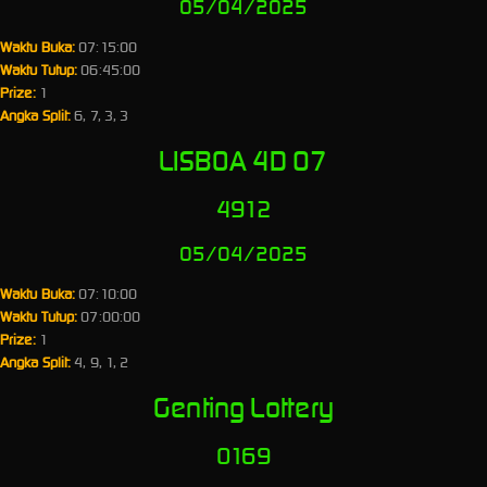
05/04/2025
Waktu Buka:
07:15:00
Waktu Tutup:
06:45:00
Prize:
1
Angka Split:
6, 7, 3, 3
LISBOA 4D 07
4912
05/04/2025
Waktu Buka:
07:10:00
Waktu Tutup:
07:00:00
Prize:
1
Angka Split:
4, 9, 1, 2
Genting Lottery
0169