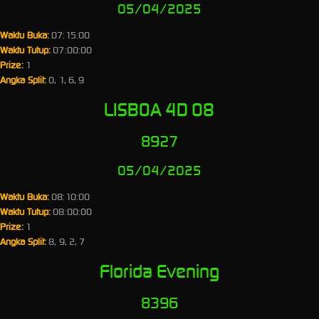
05/04/2025
Waktu Buka:
07:15:00
Waktu Tutup:
07:00:00
Prize:
1
Angka Split:
0, 1, 6, 9
LISBOA 4D 08
8927
05/04/2025
Waktu Buka:
08:10:00
Waktu Tutup:
08:00:00
Prize:
1
Angka Split:
8, 9, 2, 7
Florida Evening
8396