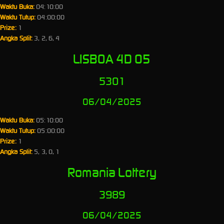
Waktu Buka:
04:10:00
Waktu Tutup:
04:00:00
Prize:
1
Angka Split:
3, 2, 6, 4
LISBOA 4D 05
5301
06/04/2025
Waktu Buka:
05:10:00
Waktu Tutup:
05:00:00
Prize:
1
Angka Split:
5, 3, 0, 1
Romania Lottery
3989
06/04/2025