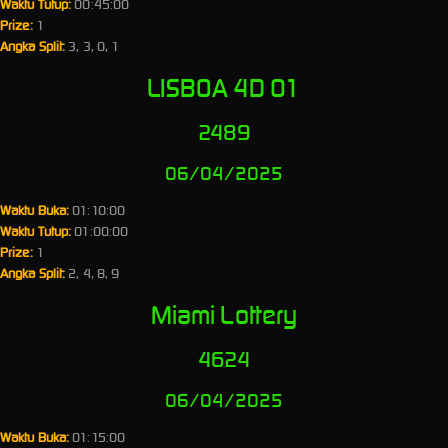
Waktu Tutup:
00:45:00
Prize:
1
Angka Split:
3, 3, 0, 1
LISBOA 4D 01
2489
06/04/2025
Waktu Buka:
01:10:00
Waktu Tutup:
01:00:00
Prize:
1
Angka Split:
2, 4, 8, 9
Miami Lottery
4624
06/04/2025
Waktu Buka:
01:15:00