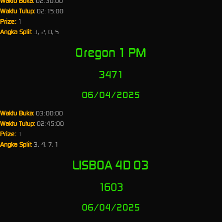
Waktu Buka:
02:30:00
Waktu Tutup:
02:15:00
Prize:
1
Angka Split:
3, 2, 0, 5
Oregon 1 PM
3471
06/04/2025
Waktu Buka:
03:00:00
Waktu Tutup:
02:45:00
Prize:
1
Angka Split:
3, 4, 7, 1
LISBOA 4D 03
1603
06/04/2025