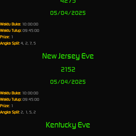
4275
05/04/2025
Waktu Buka:
10:00:00
Waktu Tutup:
09:45:00
Prize:
1
Angka Split:
4, 2, 7, 5
New Jersey Eve
2152
05/04/2025
Waktu Buka:
10:00:00
Waktu Tutup:
09:45:00
Prize:
1
Angka Split:
2, 1, 5, 2
Kentucky Eve