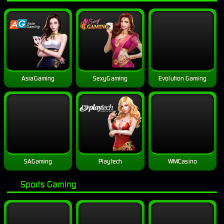
AsiaGaming
SexyGaming
Evolution Gaming
SAGaming
Playtech
WMCasino
Sports Gaming