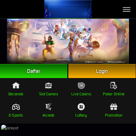
Link Alternatif
Link Alternatif #1
Link Alternatif #2
Daftar
Login
Beranda
Slot Games
Live Casino
Poker Online
E-Sports
Arcade
Lottery
Promotion