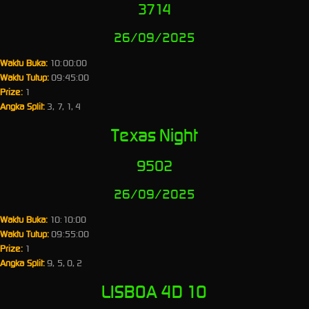
3714
26/09/2025
Waktu Buka:
10:00:00
Waktu Tutup:
09:45:00
Prize:
1
Angka Split:
3, 7, 1, 4
Texas Night
9502
26/09/2025
Waktu Buka:
10:10:00
Waktu Tutup:
09:55:00
Prize:
1
Angka Split:
9, 5, 0, 2
LISBOA 4D 10