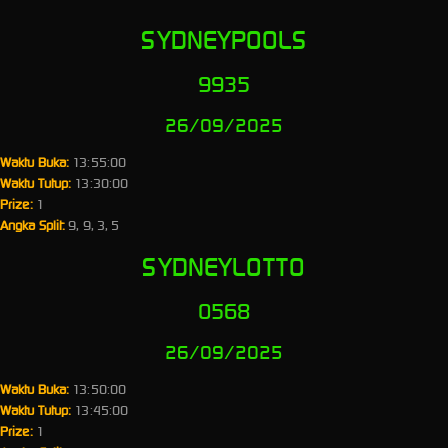
SYDNEYPOOLS
9935
26/09/2025
Waktu Buka:
13:55:00
Waktu Tutup:
13:30:00
Prize:
1
Angka Split:
9, 9, 3, 5
SYDNEYLOTTO
0568
26/09/2025
Waktu Buka:
13:50:00
Waktu Tutup:
13:45:00
Prize:
1