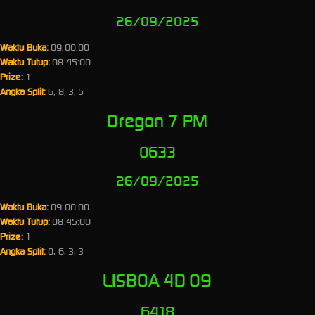
26/09/2025
Waktu Buka:
09:00:00
Waktu Tutup:
08:45:00
Prize:
1
Angka Split:
6, 8, 3, 5
Oregon 7 PM
0633
26/09/2025
Waktu Buka:
09:00:00
Waktu Tutup:
08:45:00
Prize:
1
Angka Split:
0, 6, 3, 3
LISBOA 4D 09
6418