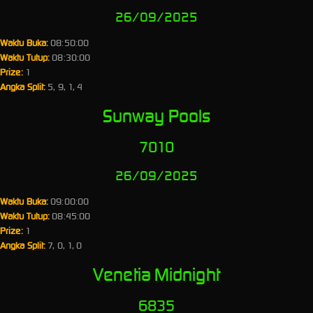
26/09/2025
Waktu Buka:
08:50:00
Waktu Tutup:
08:30:00
Prize:
1
Angka Split:
5, 9, 1, 4
Sunway Pools
7010
26/09/2025
Waktu Buka:
09:00:00
Waktu Tutup:
08:45:00
Prize:
1
Angka Split:
7, 0, 1, 0
Venetia Midnight
6835